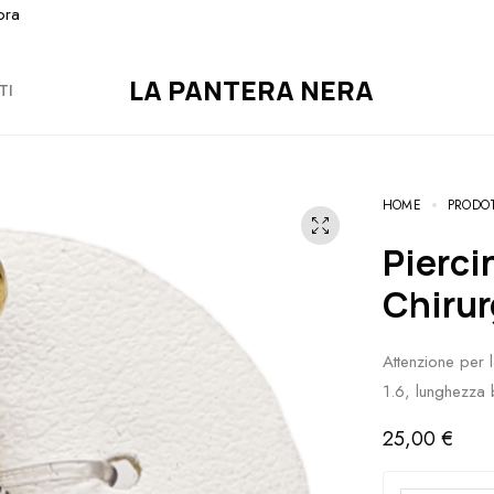
ora
LA PANTERA NERA
TI
HOME
PRODO
Piercing Ombelico Acciaio
Chirur
Attenzione per 
1.6, lunghezza 
25,00
€