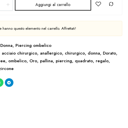
Aggiungi al carrello
 hanno questo elemento nel carrello. Affrettati!
Donna
,
Piercing ombelico
,
acciaio chirurgico
,
anallergico
,
chirurgico
,
donna
,
Dorato
,
ree
,
ombelico
,
Oro
,
pallina
,
piercing
,
quadrato
,
regalo
,
zircone