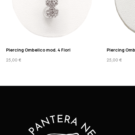
Piercing Ombelico mod. 4 Fiori
Piercing Omb
25,00
€
25,00
€