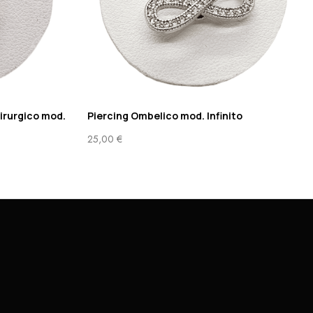
irurgico mod.
Piercing Ombelico mod. Infinito
25,00
€