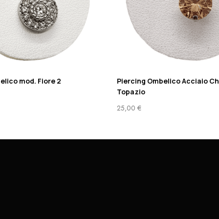
elico mod. Fiore 2
Piercing Ombelico Acciaio Ch
Topazio
25,00
€