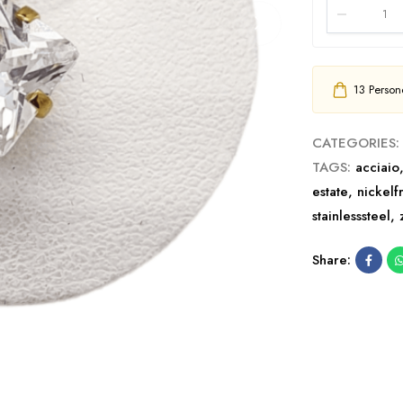
13
Persone
CATEGORIES:
TAGS:
acciaio
estate
,
nickelf
stainlesssteel
,
Share: