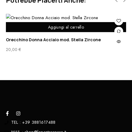
Potrebbe Piacerti Anche:
Aggiungi al carrello
Orecchino Donna Acciaio mod. Stella Zircone
Pi
20,00
€
45
TEL : +39 3881617488