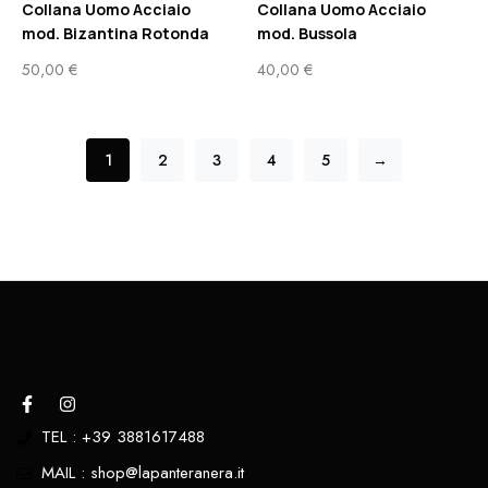
Collana Uomo Acciaio
Collana Uomo Acciaio
mod. Bizantina Rotonda
mod. Bussola
50,00
€
40,00
€
1
2
3
4
5
→
TEL : +39 3881617488
MAIL : shop@lapanteranera.it