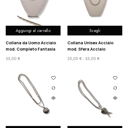
Aggiungi al carrello
Scegli
Collana da Uomo Acciaio
Collana Unisex Acciaio
mod. Completo Fantasia
mod. Sfera Acciaio
35,00
€
25,00
€
-
35,00
€