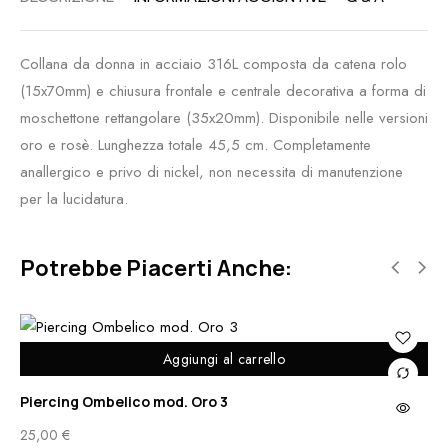
Collana da donna in acciaio 316L composta da catena rolo
(15x70mm) e chiusura frontale e centrale decorativa a forma di
moschettone rettangolare (35x20mm). Disponibile nelle versioni
oro e rosè. Lunghezza totale 45,5 cm. Completamente
anallergico e privo di nickel, non necessita di manutenzione
per la lucidatura.
Potrebbe Piacerti Anche:
Aggiungi al carrello
Piercing Ombelico mod. Oro 3
Pi
25,00
€
25