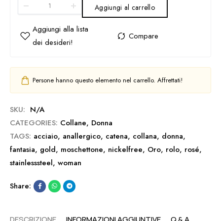
Aggiungi al carrello
Persone hanno questo elemento nel carrello. Affrettati!
SKU:
N/A
CATEGORIES:
Collane
,
Donna
TAGS:
acciaio
,
anallergico
,
catena
,
collana
,
donna
,
fantasia
,
gold
,
moschettone
,
nickelfree
,
Oro
,
rolo
,
rosé
,
stainlesssteel
,
woman
Share:
DESCRIZIONE
INFORMAZIONI AGGIUNTIVE
Q & A