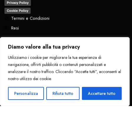
Privacy Policy
Cookie Policy
Termini e Condizioni
Resi
Diamo valore alla tua privacy
Utilizziamo i cookie per migliorare la tua esperienza di
Tutti i diritti riservati
. 2024 - La Pantera
navigazione, offrirti pubblicità o contenuti personalizzati e
Nera
analizzare il nostro traffico. Cliccando “Accetta tutti”, acconsenti al
nostro utilizzo dei cookie.
1
Ciao!
Personalizza
Rifiuta tutto
Accettare tutto