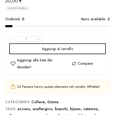
20,00
€
2 DISPONIBILI
Ordered:
0
Items available:
2
Aggiungi al carrello
24
Persone hanno questo elemento nel carrello. Affrettati!
CATEGORIES:
Collane
,
Donna
TAGS:
acciaio
,
anallergico
,
bianchi
,
bijoux
,
catenina
,