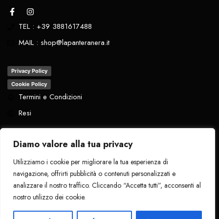
TEL : +39 3881617488
MAIL : shop@lapanteranera.it
Privacy Policy
Cookie Policy
Termini e Condizioni
Resi
Diamo valore alla tua privacy
Utilizziamo i cookie per migliorare la tua esperienza di
Tutti i diritti riservati
. 2024 - La Pantera
navigazione, offrirti pubblicità o contenuti personalizzati e
Nera
analizzare il nostro traffico. Cliccando “Accetta tutti”, acconsenti al
nostro utilizzo dei cookie.