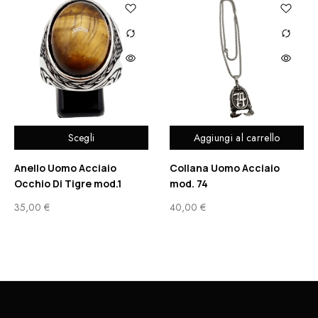
Scegli
Aggiungi al carrello
Anello Uomo Acciaio
Collana Uomo Acciaio
Occhio Di Tigre mod.1
mod. 74
35,00
€
40,00
€