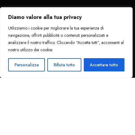
Diamo valore alla tua privacy
Utilizziamo i cookie per migliorare la tua esperienza di
Tutti i diritti riservati
. 2024 - La Pantera
navigazione, offrirti pubblicità o contenuti personalizzati e
Nera
analizzare il nostro traffico. Cliccando “Accetta tutti”, acconsenti al
nostro utilizzo dei cookie.
1
Ciao!
Personalizza
Rifiuta tutto
Accettare tutto
Bracciale Uomo Acciaio mod. Vertebrato