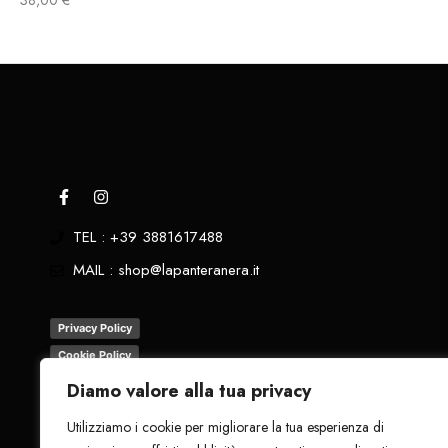
38,00
€
TEL : +39 3881617488
MAIL : shop@lapanteranera.it
Privacy Policy
Cookie Policy
Termini e Condizioni
Diamo valore alla tua privacy
Resi
Utilizziamo i cookie per migliorare la tua esperienza di