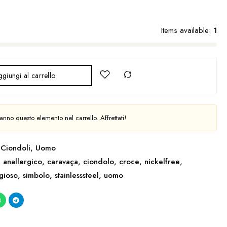
Items available:
1
giungi al carrello
nno questo elemento nel carrello. Affrettati!
Ciondoli
,
Uomo
,
anallergico
,
caravaça
,
ciondolo
,
croce
,
nickelfree
,
igioso
,
simbolo
,
stainlesssteel
,
uomo