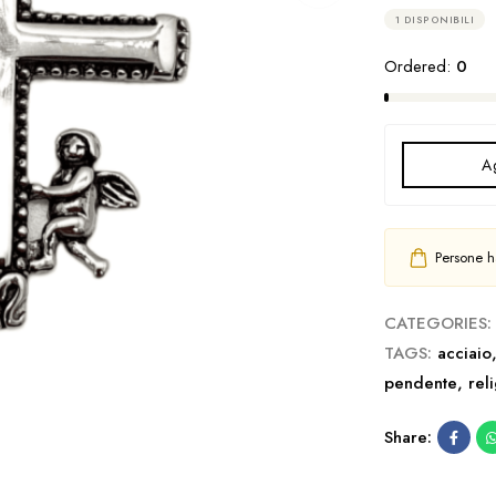
1 DISPONIBILI
Ordered:
0
Ag
Persone ha
CATEGORIES:
TAGS:
acciaio
pendente
,
rel
Share: