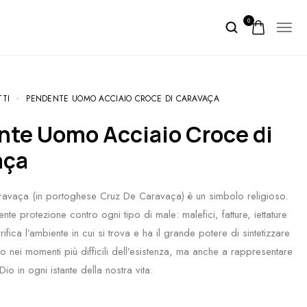
0
TTI
PENDENTE UOMO ACCIAIO CROCE DI CARAVAÇA
aça
ravaça (in portoghese Cruz De Caravaça) è un simbolo religioso.
nte protezione contro ogni tipo di male: malefici, fatture, iettature
ifica l’ambiente in cui si trova e ha il grande potere di sintetizzare
ino nei momenti più difficili dell’esistenza, ma anche a rappresentare
Dio in ogni istante della nostra vita.