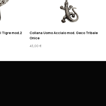
i Tigre mod.2
Collana Uomo Acciaio mod. Geco Tribale
Onice
45,00
€