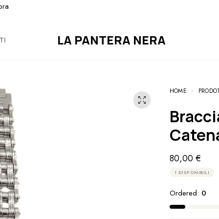
ora
LA PANTERA NERA
TI
HOME
PRODO
Bracciale Uomo Acciaio mod.
Catena
80,00
€
1 DISPONIBILI
Ordered:
0