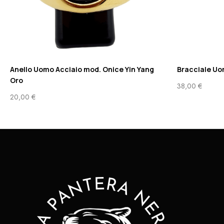
Anello Uomo Acciaio mod. Onice Yin Yang
Bracciale Uo
Oro
38,00
€
20,00
€