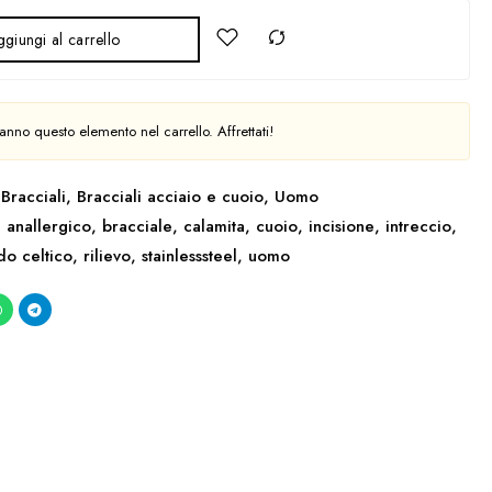
giungi al carrello
nno questo elemento nel carrello. Affrettati!
Bracciali
,
Bracciali acciaio e cuoio
,
Uomo
,
anallergico
,
bracciale
,
calamita
,
cuoio
,
incisione
,
intreccio
,
do celtico
,
rilievo
,
stainlesssteel
,
uomo