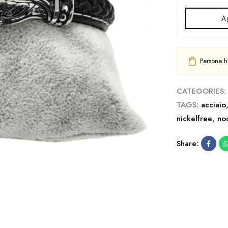
Ag
Persone ha
CATEGORIES:
TAGS:
acciaio
nickelfree
,
no
Share: