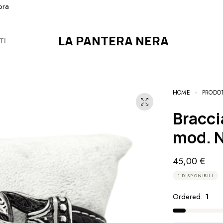
ora
LA PANTERA NERA
TI
HOME
PRODO
Bracciale Uomo Acciaio e Cuoio
mod. N
45,00
€
1 DISPONIBILI
Ordered:
1