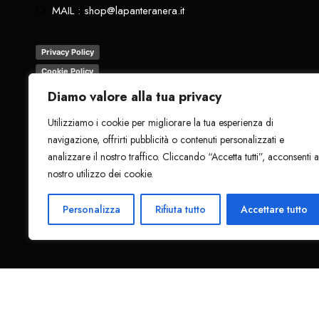
MAIL : shop@lapanteranera.it
Privacy Policy
Cookie Policy
Termini e Condizioni
Diamo valore alla tua privacy
Resi
Utilizziamo i cookie per migliorare la tua esperienza di
navigazione, offrirti pubblicità o contenuti personalizzati e
analizzare il nostro traffico. Cliccando “Accetta tutti”, acconsenti a
nostro utilizzo dei cookie.
Tutti i diritti riservati
. 2024 - La Pantera Nera
Personalizza
Rifiuta tutto
Accettare tutto