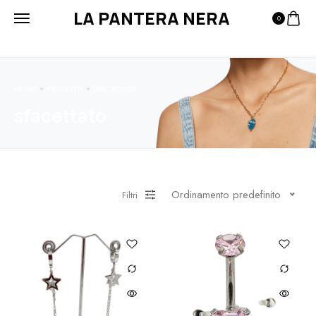
LA PANTERA NERA
0
HOME
PRODOTTI
SFACETTATO
sfacettato
Ordinamento predefinito
Filtri