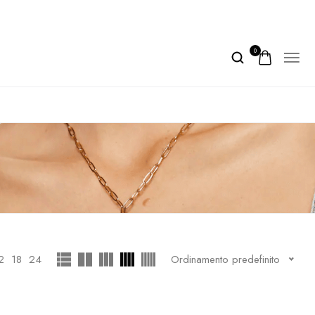
0
2
18
24
Ordinamento predefinito