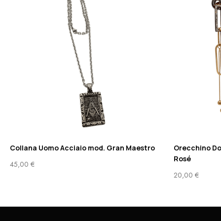
Collana Uomo Acciaio mod. Gran Maestro
Orecchino Do
Rosé
45,00
€
20,00
€