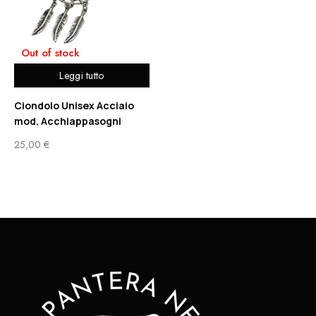
Out of stock
Leggi tutto
Ciondolo Unisex Acciaio
mod. Acchiappasogni
25,00
€