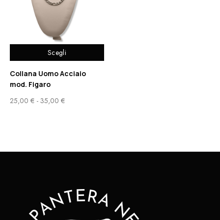
Scegli
Collana Uomo Acciaio
mod. Figaro
25,00
€
-
35,00
€