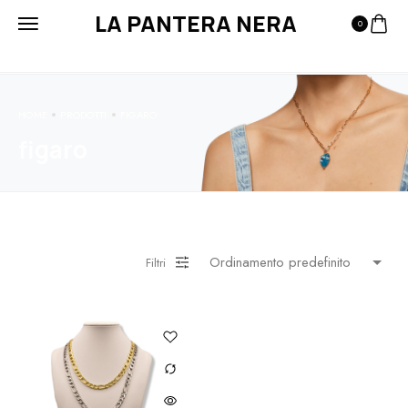
LA PANTERA NERA
0
HOME
PRODOTTI
FIGARO
figaro
Filtri