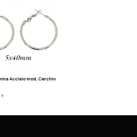
nna Acciaio mod. Cerchio
0
€