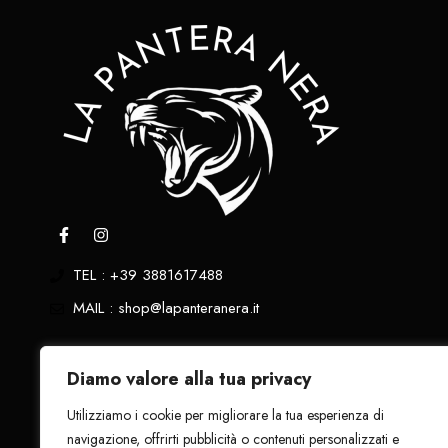
TEL : +39 3881617488
MAIL : shop@lapanteranera.it
Privacy Policy
Diamo valore alla tua privacy
Cookie Policy
Utilizziamo i cookie per migliorare la tua esperienza di
Termini e Condizioni
navigazione, offrirti pubblicità o contenuti personalizzati e