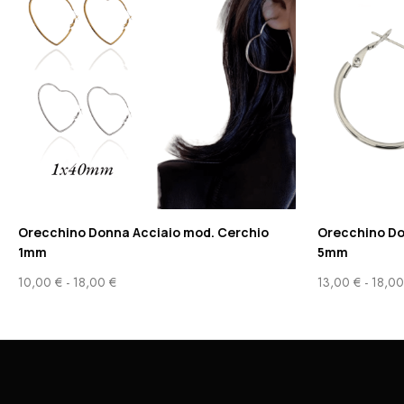
Orecchino Donna Acciaio mod. Cerchio
Orecchino Do
1mm
5mm
10,00
€
-
18,00
€
13,00
€
-
18,0