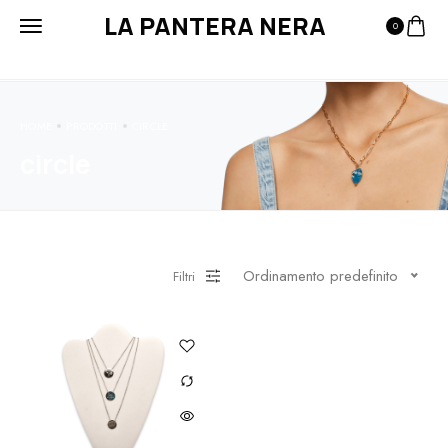
LA PANTERA NERA
0
HOME
PRODOTTI
CIRCLE
circle
Ordinamento predefinito
Filtri