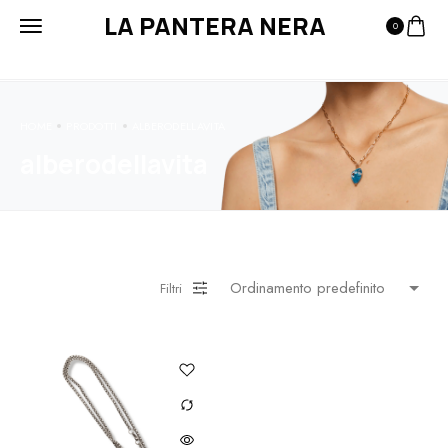
LA PANTERA NERA
0
HOME
PRODOTTI
ALBERODELLAVITA
alberodellavita
Filtri