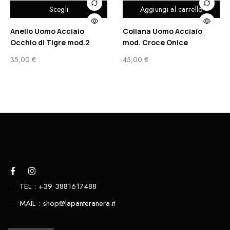
Scegli
Aggiungi al carrello
Anello Uomo Acciaio
Collana Uomo Acciaio
Occhio di Tigre mod.2
mod. Croce Onice
35,00
€
45,00
€
TEL : +39 3881617488
MAIL : shop@lapanteranera.it