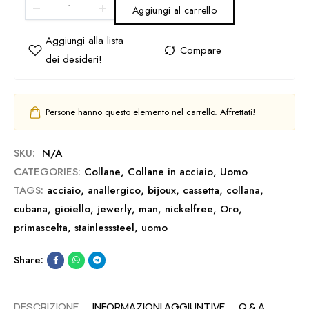
Aggiungi al carrello
Persone hanno questo elemento nel carrello. Affrettati!
SKU:
N/A
CATEGORIES:
Collane
,
Collane in acciaio
,
Uomo
TAGS:
acciaio
,
anallergico
,
bijoux
,
cassetta
,
collana
,
cubana
,
gioiello
,
jewerly
,
man
,
nickelfree
,
Oro
,
primascelta
,
stainlesssteel
,
uomo
Share:
DESCRIZIONE
INFORMAZIONI AGGIUNTIVE
Q & A