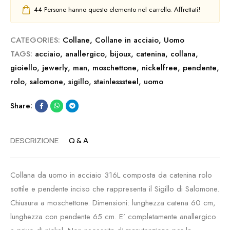
44
Persone hanno questo elemento nel carrello. Affrettati!
CATEGORIES:
Collane
,
Collane in acciaio
,
Uomo
TAGS:
acciaio
,
anallergico
,
bijoux
,
catenina
,
collana
,
gioiello
,
jewerly
,
man
,
moschettone
,
nickelfree
,
pendente
,
rolo
,
salomone
,
sigillo
,
stainlesssteel
,
uomo
Share:
DESCRIZIONE
Q & A
Collana da uomo in acciaio 316L composta da catenina rolo
sottile e pendente inciso che rappresenta il Sigillo di Salomone.
Chiusura a moschettone. Dimensioni: lunghezza catena 60 cm,
lunghezza con pendente 65 cm. E’ completamente anallergico