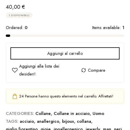
40,00
€
1 DISPONIBILI
Ordered:
0
Items available:
1
Aggiungi al carrello
24
Persone hanno questo elemento nel carrello. Affrettati!
CATEGORIES:
Collane
,
Collane in acciaio
,
Uomo
TAGS:
acciaio
,
anallergico
,
bijoux
,
collana
,
giglio fiorentino
,
gioie
,
ipoallergenico
,
jewerly
,
man
,
neri
,