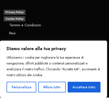
Privacy Policy
Cookie Policy
Termini e Condizioni
Resi
Diamo valore alla tua privacy
Utilizziamo i cookie per migliorare la tua esperienza di
Tutti i diritti riservati
. 2024 - La Pantera
navigazione, offrirti pubblicità o contenuti personalizzati e
Nera
analizzare il nostro traffico. Cliccando “Accetta tutti”, acconsenti al
nostro utilizzo dei cookie.
1
Ciao!
Personalizza
Rifiuta tutto
Accettare tutto