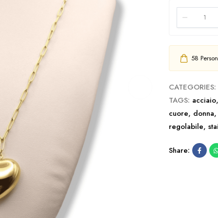
58
Persone
CATEGORIES:
TAGS:
acciaio
cuore
,
donna
regolabile
,
sta
Share: