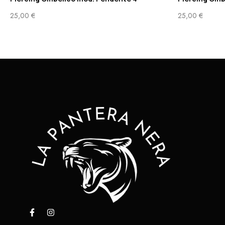
25,00
€
25,00
€