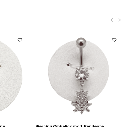
one
Piercing Ombelico mod. Pendente