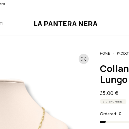
ora
LA PANTERA NERA
TI
HOME
PRODO
Collana Donna Acciaio mod. Cuore
Lungo
35,00
€
3 DISPONIBILI
Ordered:
0