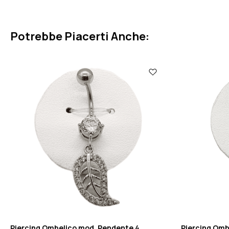
Potrebbe Piacerti Anche:
Piercing Ombelico mod. Pendente 4
Piercing Omb