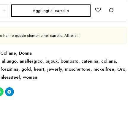
Aggiungi al carrello
 hanno questo elemento nel carrello. Affrettati!
Collane
,
Donna
,
allungo
,
anallergico
,
bijoux
,
bombato
,
catenina
,
collana
,
,
forzatina
,
gold
,
heart
,
jewerly
,
moschettone
,
nickelfree
,
Oro
,
inlesssteel
,
woman