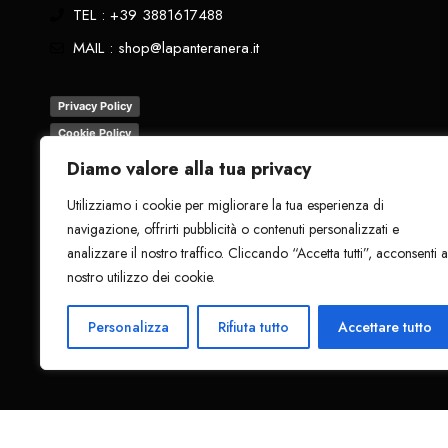
TEL : +39 3881617488
MAIL : shop@lapanteranera.it
Privacy Policy
Cookie Policy
Termini e Condizioni
Diamo valore alla tua privacy
Resi
Utilizziamo i cookie per migliorare la tua esperienza di
navigazione, offrirti pubblicità o contenuti personalizzati e
analizzare il nostro traffico. Cliccando “Accetta tutti”, acconsenti a
nostro utilizzo dei cookie.
Tutti i diritti riservati
. 2024 - La Pantera Nera
Personalizza
Rifiuta tutto
Accettare tutto