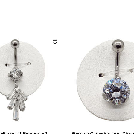
elico mod. Pendente 3
Piercing Ombelico mod. Zirc