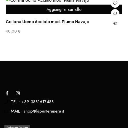
Aggiungi al carrello
Collana Uomo Acciaio mod. Piuma Navajo
Br
40,00
€
30
TEL : +39 3881617488
MAIL : shop@lapanteranera.it
Privacy Policy