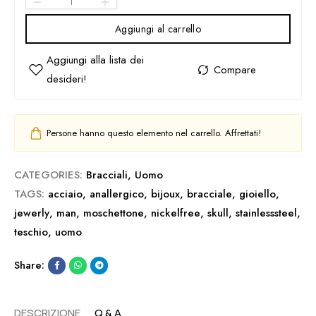
Aggiungi al carrello
Persone hanno questo elemento nel carrello. Affrettati!
CATEGORIES:
Bracciali
,
Uomo
TAGS:
acciaio
,
anallergico
,
bijoux
,
bracciale
,
gioiello
,
jewerly
,
man
,
moschettone
,
nickelfree
,
skull
,
stainlesssteel
,
teschio
,
uomo
Share:
DESCRIZIONE
Q & A