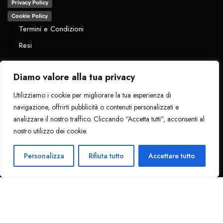
Privacy Policy
Cookie Policy
Termini e Condizioni
Resi
Diamo valore alla tua privacy
Utilizziamo i cookie per migliorare la tua esperienza di
Tutti i diritti riservati
. 2024 - La Pantera
navigazione, offrirti pubblicità o contenuti personalizzati e
Nera
analizzare il nostro traffico. Cliccando “Accetta tutti”, acconsenti al
nostro utilizzo dei cookie.
1
Ciao!
Personalizza
Rifiuta tutto
Accettare tutto