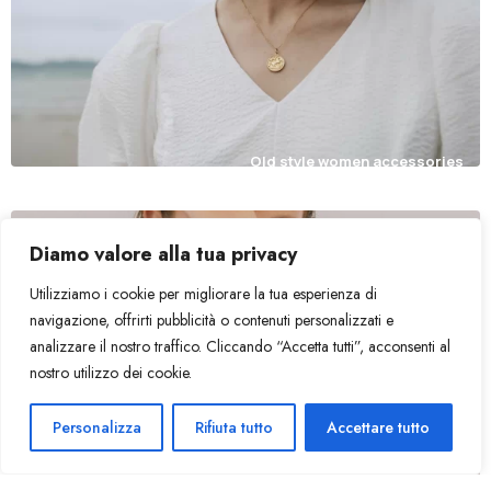
Old style women accessories
Diamo valore alla tua privacy
Free Shipping On Over $50
Utilizziamo i cookie per migliorare la tua esperienza di
navigazione, offrirti pubblicità o contenuti personalizzati e
analizzare il nostro traffico. Cliccando “Accetta tutti”, acconsenti al
nostro utilizzo dei cookie.
1
Ciao!
Personalizza
Rifiuta tutto
Accettare tutto